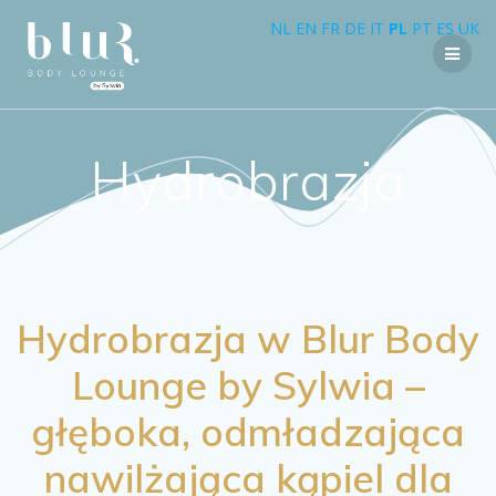
Przejdź
NL
EN
FR
DE
IT
PL
PT
ES
UK
do
treści
Hydrobrazja
Hydrobrazja w Blur Body
Lounge by Sylwia –
głęboka, odmładzająca
nawilżająca kąpiel dla